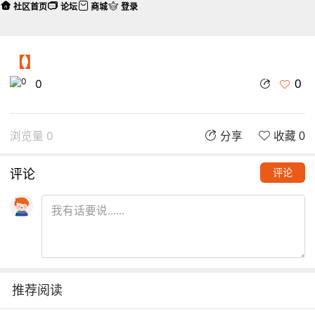
社区首页
论坛
商城
登录
【】
0
0
浏览量 0
分享
收藏 0
评论
评论
推荐阅读