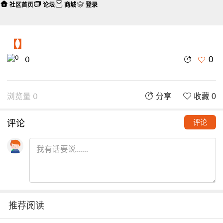
社区首页
论坛
商城
登录
【】
0
0
浏览量 0
分享
收藏 0
评论
评论
推荐阅读