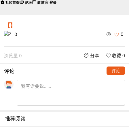
社区首页
论坛
商城
登录
【】
0
0
浏览量 0
分享
收藏 0
评论
评论
推荐阅读