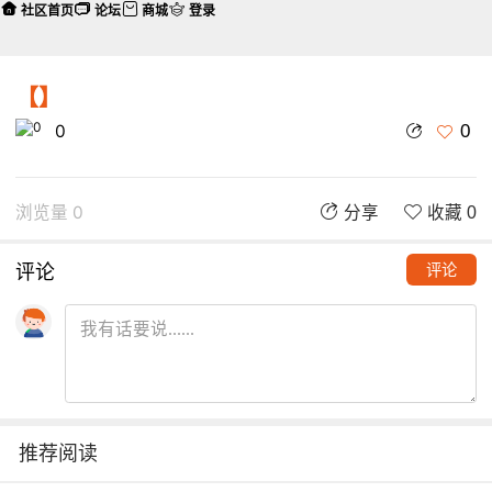
社区首页
论坛
商城
登录
【】
0
0
浏览量 0
分享
收藏 0
评论
评论
推荐阅读