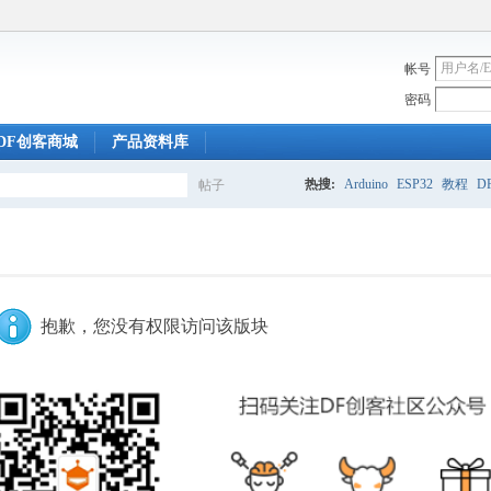
帐号
密码
DF创客商城
产品资料库
热搜:
Arduino
ESP32
教程
DF
帖子
搜
索
抱歉，您没有权限访问该版块