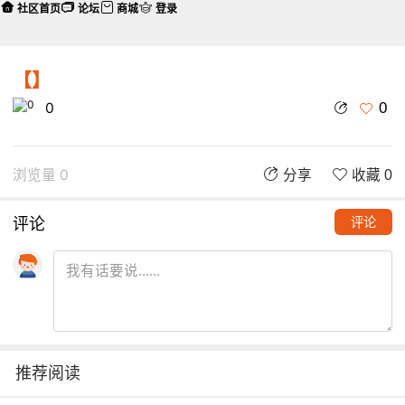
社区首页
论坛
商城
登录
【】
0
0
浏览量 0
分享
收藏 0
评论
评论
推荐阅读