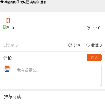
社区首页
论坛
商城
登录
【】
0
0
浏览量 0
分享
收藏 0
评论
评论
推荐阅读