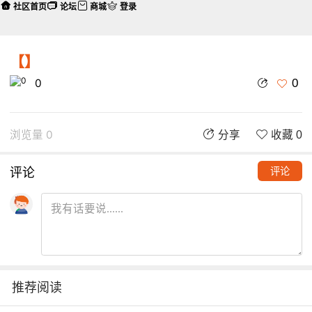
社区首页
论坛
商城
登录
【】
0
0
浏览量 0
分享
收藏 0
评论
评论
推荐阅读