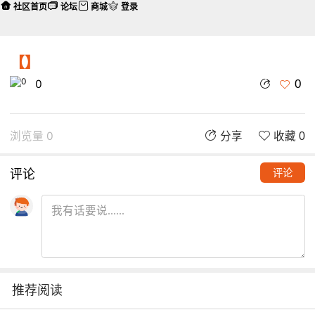
社区首页
论坛
商城
登录
【】
0
0
浏览量 0
分享
收藏 0
评论
评论
推荐阅读