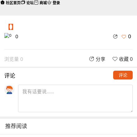
社区首页
论坛
商城
登录
【】
0
0
浏览量 0
分享
收藏 0
评论
评论
推荐阅读