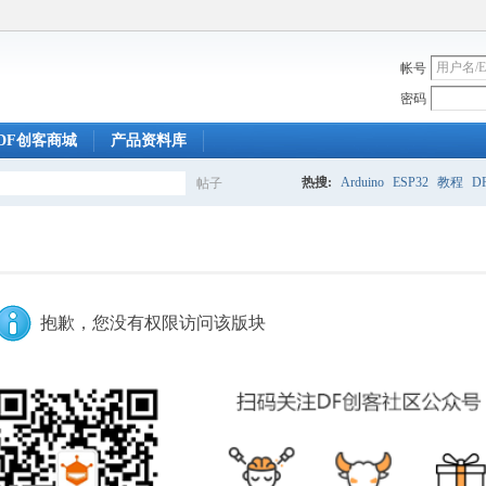
帐号
密码
DF创客商城
产品资料库
热搜:
Arduino
ESP32
教程
DF
帖子
搜
索
抱歉，您没有权限访问该版块