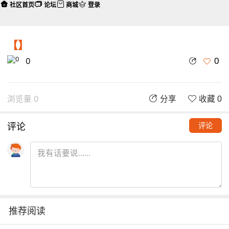
社区首页
论坛
商城
登录
【】
0
0
浏览量 0
分享
收藏 0
评论
评论
推荐阅读