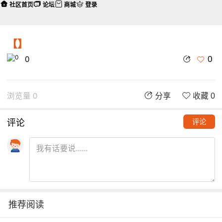
社区首页
论坛
商城
登录
【】
0
0
浏览量 0
分享
收藏 0
评论
评论
推荐阅读