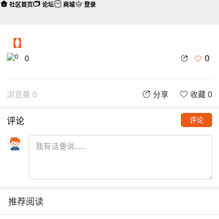
社区首页
论坛
商城
登录
【】
0
0
浏览量 0
分享
收藏 0
评论
评论
推荐阅读