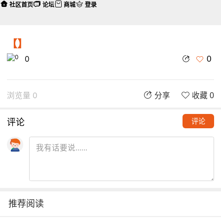
社区首页
论坛
商城
登录
【】
0
0
浏览量 0
分享
收藏 0
评论
评论
推荐阅读