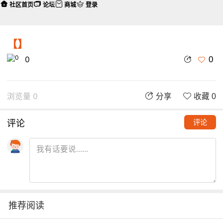
社区首页
论坛
商城
登录
【】
0
0
浏览量 0
分享
收藏 0
评论
评论
推荐阅读