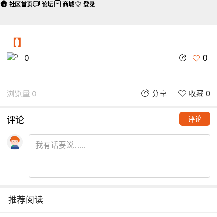
社区首页
论坛
商城
登录
【】
0
0
浏览量 0
分享
收藏 0
评论
评论
推荐阅读