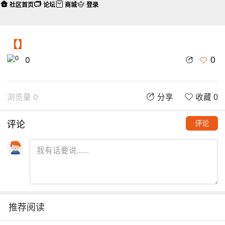
社区首页
论坛
商城
登录
【】
0
0
浏览量 0
分享
收藏 0
评论
评论
推荐阅读