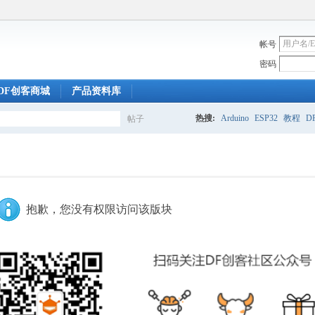
帐号
密码
DF创客商城
产品资料库
热搜:
Arduino
ESP32
教程
DF
帖子
搜
索
抱歉，您没有权限访问该版块