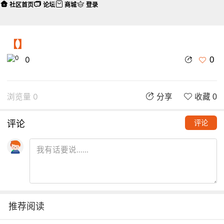
社区首页
论坛
商城
登录
【】
0
0
浏览量 0
分享
收藏 0
评论
评论
推荐阅读