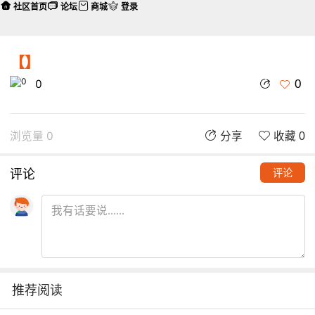
社区首页
论坛
商城
登录
【】
0
0
浏览量 0
分享
收藏 0
评论
评论
推荐阅读