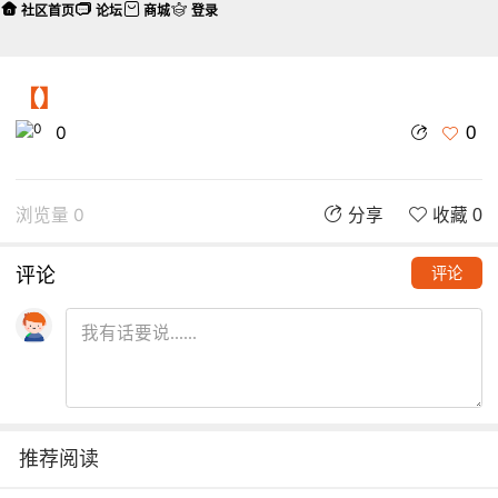
社区首页
论坛
商城
登录
【】
0
0
浏览量 0
分享
收藏 0
评论
评论
推荐阅读