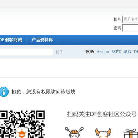
帐号
密码
DF创客商城
产品资料库
热搜:
Arduino
ESP32
教程
DF
帖子
搜
索
抱歉，您没有权限访问该版块