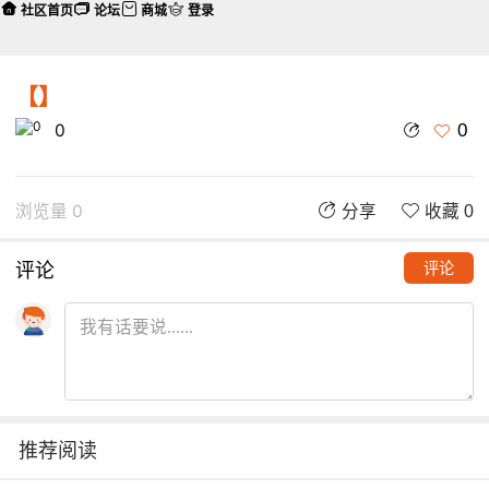
社区首页
论坛
商城
登录
【】
0
0
浏览量 0
分享
收藏 0
评论
评论
推荐阅读