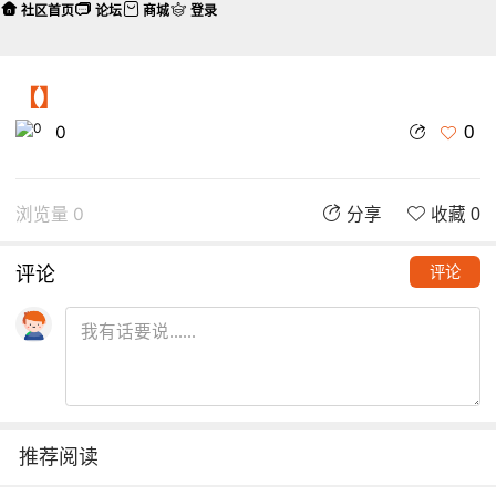
社区首页
论坛
商城
登录
【】
0
0
浏览量 0
分享
收藏 0
评论
评论
推荐阅读