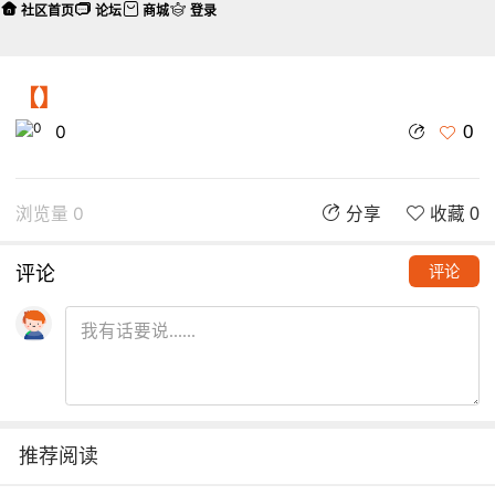
社区首页
论坛
商城
登录
【】
0
0
浏览量 0
分享
收藏 0
评论
评论
推荐阅读