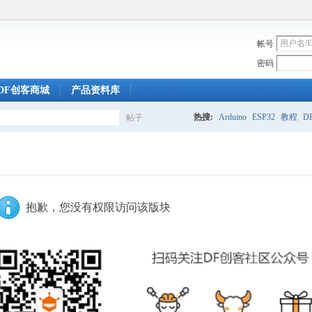
帐号
密码
DF创客商城
产品资料库
热搜:
Arduino
ESP32
教程
DF
帖子
搜
索
抱歉，您没有权限访问该版块