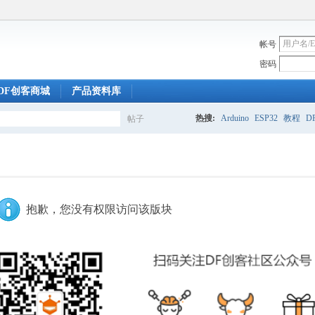
帐号
密码
DF创客商城
产品资料库
热搜:
Arduino
ESP32
教程
DF
帖子
搜
索
抱歉，您没有权限访问该版块