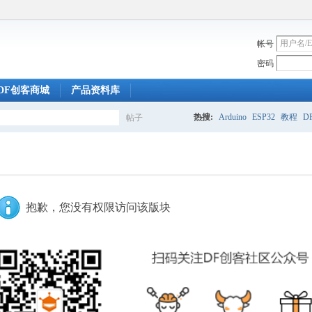
帐号
密码
DF创客商城
产品资料库
热搜:
Arduino
ESP32
教程
DF
帖子
搜
索
抱歉，您没有权限访问该版块