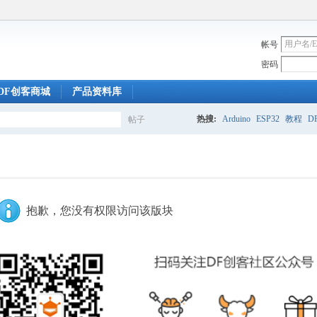
帐号
密码
DF创客商城
产品资料库
热搜:
Arduino
ESP32
教程
DF
帖子
搜
索
抱歉，您没有权限访问该版块