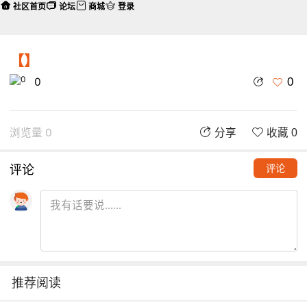
社区首页
论坛
商城
登录
【】
0
0
浏览量 0
分享
收藏 0
评论
评论
推荐阅读