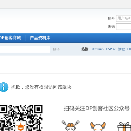
帐号
密码
DF创客商城
产品资料库
热搜:
Arduino
ESP32
教程
DF
帖子
搜
索
抱歉，您没有权限访问该版块