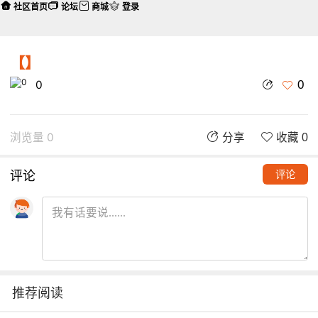
社区首页
论坛
商城
登录
【】
0
0
浏览量 0
分享
收藏 0
评论
评论
推荐阅读