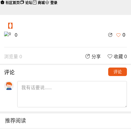
社区首页
论坛
商城
登录
【】
0
0
浏览量 0
分享
收藏 0
评论
评论
推荐阅读