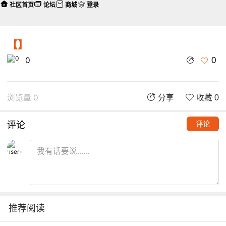
社区首页
论坛
商城
登录
【】
0
0
浏览量 0
分享
收藏 0
评论
评论
推荐阅读