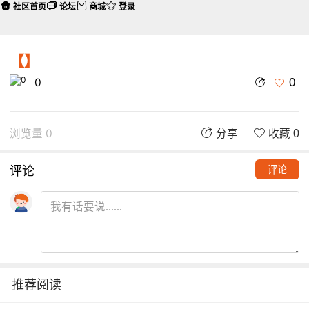
社区首页
论坛
商城
登录
【】
0
0
浏览量 0
分享
收藏 0
评论
评论
推荐阅读