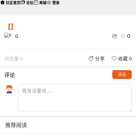
社区首页
论坛
商城
登录
【】
0
0
浏览量 0
分享
收藏 0
评论
评论
推荐阅读