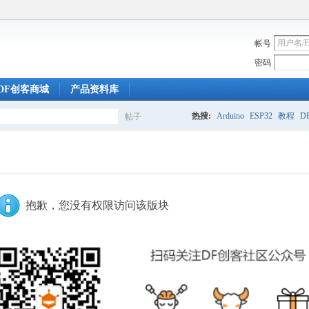
帐号
密码
DF创客商城
产品资料库
热搜:
Arduino
ESP32
教程
DF
帖子
搜
索
抱歉，您没有权限访问该版块