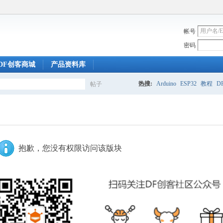
帐号
密码
DF创客商城
产品资料库
热搜:
Arduino
ESP32
教程
DF
帖子
搜
索
抱歉，您没有权限访问该版块