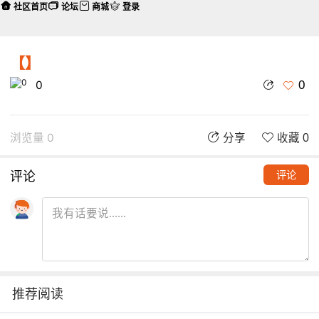
社区首页
论坛
商城
登录
【】
0
0
浏览量 0
分享
收藏 0
评论
评论
推荐阅读