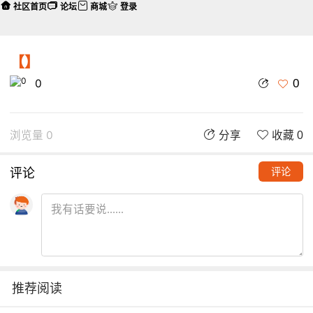
社区首页
论坛
商城
登录
【】
0
0
浏览量 0
分享
收藏 0
评论
评论
推荐阅读