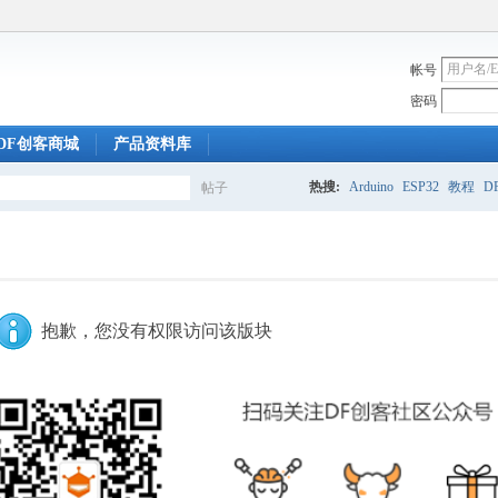
帐号
密码
DF创客商城
产品资料库
热搜:
Arduino
ESP32
教程
DF
帖子
搜
索
抱歉，您没有权限访问该版块