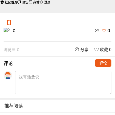
社区首页
论坛
商城
登录
【】
0
0
浏览量 0
分享
收藏 0
评论
评论
推荐阅读