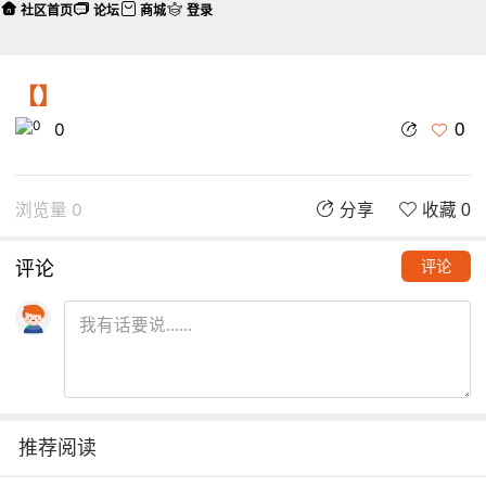
社区首页
论坛
商城
登录
【】
0
0
浏览量 0
分享
收藏 0
评论
评论
推荐阅读