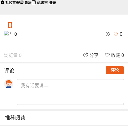
社区首页
论坛
商城
登录
【】
0
0
浏览量 0
分享
收藏 0
评论
评论
推荐阅读