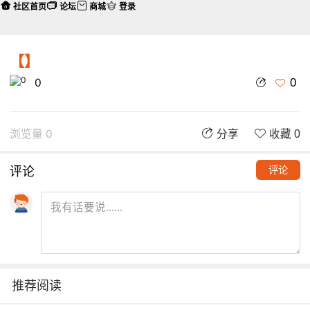
社区首页
论坛
商城
登录
【】
0
0
浏览量 0
分享
收藏 0
评论
评论
推荐阅读