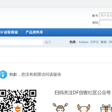
帐号
密码
DF创客商城
产品资料库
热搜:
Arduino
ESP32
教程
DF
帖子
搜
索
抱歉，您没有权限访问该版块