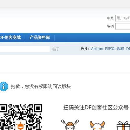
帐号
密码
DF创客商城
产品资料库
热搜:
Arduino
ESP32
教程
DF
帖子
搜
索
抱歉，您没有权限访问该版块