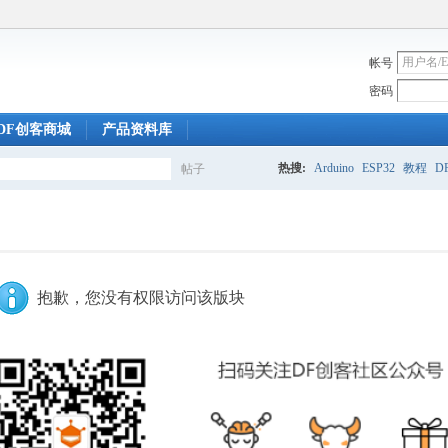
帐号
密码
DF创客商城
产品资料库
热搜:
Arduino
ESP32
教程
DF
帖子
搜
索
抱歉，您没有权限访问该版块