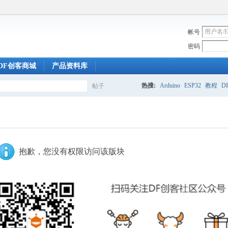
帐号
密码
DF创客商城
产品资料库
热搜:
Arduino
ESP32
教程
DF
帖子
搜
索
抱歉，您没有权限访问该版块